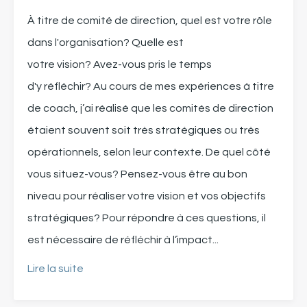
À titre de comité de direction, quel est votre rôle
dans l'organisation
?
Quelle est
votre
vision?
A
vez-vous pris le temps
d'y
réfléchir?
Au cours de mes expériences
à titre
de coach
, j’ai réalisé que les comités de direction
étaient s
ouvent s
oit très stratégique
s
ou très
opérationnel
s
, selon leur contexte
. De quel côté
vous situez-vous?
Pensez-vous être
au bon
niveau pour réaliser votre vision
et vos objectifs
stratégiques
?
Pour répondre à ces questions,
il
est nécessaire de
réfléchir à l’impact
...
Lire la suite