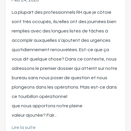
Feb 24, 2020
La plupart des professionnels RH
que je côtoie
sont très occupés, ils/elles ont des journées bien
remplies avec des longues listes de tâches à
accomplir auxquelles s’ajoutent des urgenc
e
s
quotidienne
ment renouvelées
.
Est-ce que ça
vous dit quelque chose?
Dans ce contexte
, nous
adressons le premier dossier qui atter
r
it sur notre
bureau sans
nous
poser de question et nous
plongeons
dans les opérations
.
Mais est-ce dans
ce tourbillon opérationnel
que
nous
apport
ons
n
otre pleine
valeur
ajoutée
?
Fair
...
Lire la suite