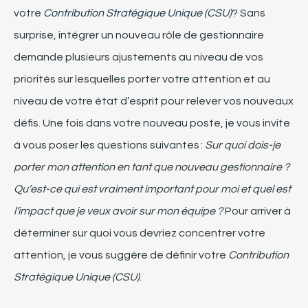
votre
Contribution Stratégique Unique (CSU)
?
S
ans
surprise, intégrer un nouveau rôle de gestionnaire
demande plusieurs ajustements au niveau de vos
priorités
sur lesquelles
porter votre attention et
au
niveau de
votre
état d’esprit
pour relever vos nouveaux
défis.
Une fois dans votre nouveau poste,
je vous invite
à
vous
poser les questions suivantes :
Sur quoi dois-je
porter mon attention en tant que nouveau gestionnaire ?
Qu’est-ce qui est vraiment important
pour moi
et quel
est
l’
impact
que je veux avoir sur mon équipe
?
P
our arriver
à
déterminer sur quoi vous devriez concentrer votre
attention
,
je vous
s
ugg
è
r
e
de
définir
votre
Contribution
Stratégique Unique (CSU)
.